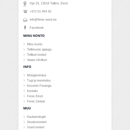
Oja 19, 13516
Tallinn
, Eesti
+372 51 454 92
info@fenix-eesti.ee
Facebook
MINU KONTO
Minu konto
Tellimuste ajalugu
Tellitud tooted
Vaata võrdlust
INFO
Müügiesindus
Tugi ja teenindus
Koostöö Fenixiga
Kontakt
Fenix Eesti
Fenix Global
MUU
Kaubamärgid
Soodustooted
Uued tooted