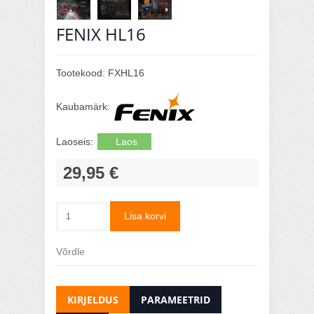
FENIX HL16
Tootekood:
FXHL16
Kaubamärk:
Laoseis:
Laos
29,95 €
Lisa korvi
Võrdle
KIRJELDUS
PARAMEETRID