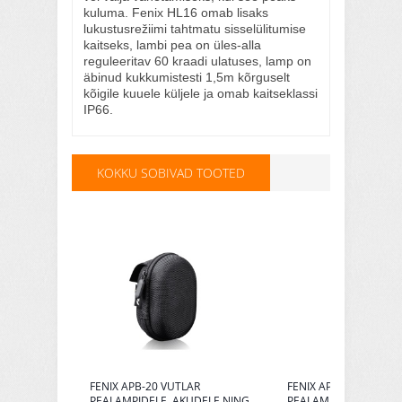
kuluma. Fenix HL16 omab lisaks
lukustusrežiimi tahtmatu sisselülitumise
kaitseks, lambi pea on üles-alla
reguleeritav 60 kraadi ulatuses, lamp on
äbinud kukkumistesti 1,5m kõrguselt
kõigile kuuele küljele ja omab kaitseklassi
IP66.
KOKKU SOBIVAD TOOTED
FENIX APB-20 VUTLAR
FENIX APB-30 VUTLAR
PEALAMPIDELE, AKUDELE NING
PEALAMPIDELE, AKUD