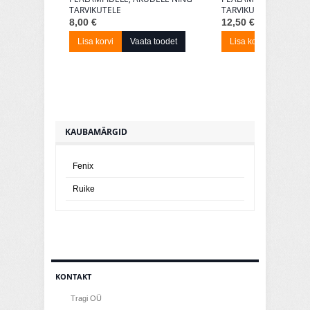
TARVIKUTELE
TARVIKUTELE
8,00 €
12,50 €
Lisa korvi
Vaata toodet
Lisa korvi
Vaata t
KAUBAMÄRGID
Fenix
Ruike
KONTAKT
Tragi OÜ