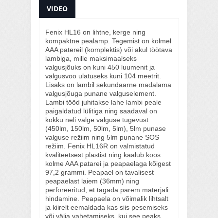
VIDEO
Fenix HL16 on lihtne, kerge ning
kompaktne pealamp. Tegemist on kolmel
AAA patereil (komplektis) või akul töötava
lambiga, mille maksimaalseks
valgusjõuks on kuni 450 luumenit ja
valgusvoo ulatuseks kuni 104 meetrit.
Lisaks on lambil sekundaarne madalama
valgusjõuga punane valguselement.
Lambi tööd juhitakse lahe lambi peale
paigaldatud lülitiga ning saadaval on
kokku neli valge valguse tugevust
(450lm, 150lm, 50lm, 5lm), 5lm punase
valguse režiim ning 5lm punane SOS
režiim. Fenix HL16R on valmistatud
kvaliteetsest plastist ning kaalub koos
kolme AAA patarei ja peapaelaga kõigest
97,2 grammi. Peapael on tavalisest
peapaelast laiem (36mm) ning
perforeeritud, et tagada parem materjali
hindamine. Peapaela on võimalik lihtsalt
ja kiirelt eemaldada kas siis pesemiseks
või välja vahetamiseks, kui see peaks