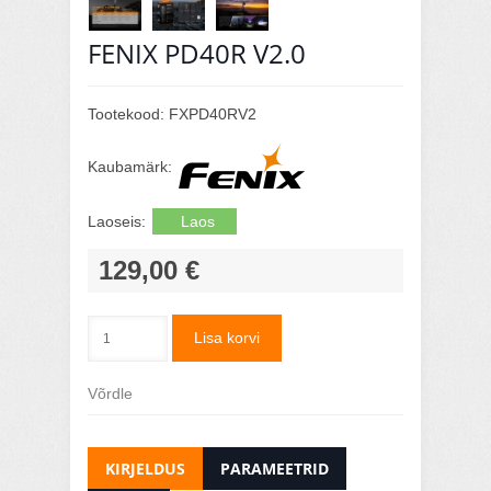
FENIX PD40R V2.0
Tootekood:
FXPD40RV2
Kaubamärk:
Laoseis:
Laos
129,00 €
Lisa korvi
Võrdle
KIRJELDUS
PARAMEETRID