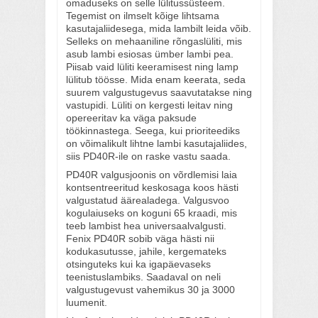
omaduseks on selle lülitussüsteem.
Tegemist on ilmselt kõige lihtsama
kasutajaliidesega, mida lambilt leida võib.
Selleks on mehaaniline rõngaslüliti, mis
asub lambi esiosas ümber lambi pea.
Piisab vaid lüliti keeramisest ning lamp
lülitub töösse. Mida enam keerata, seda
suurem valgustugevus saavutatakse ning
vastupidi. Lüliti on kergesti leitav ning
opereeritav ka väga paksude
töökinnastega. Seega, kui prioriteediks
on võimalikult lihtne lambi kasutajaliides,
siis PD40R-ile on raske vastu saada.
PD40R valgusjoonis on võrdlemisi laia
kontsentreeritud keskosaga koos hästi
valgustatud äärealadega. Valgusvoo
kogulaiuseks on koguni 65 kraadi, mis
teeb lambist hea universaalvalgusti.
Fenix PD40R sobib väga hästi nii
kodukasutusse, jahile, kergemateks
otsinguteks kui ka igapäevaseks
teenistuslambiks. Saadaval on neli
valgustugevust vahemikus 30 ja 3000
luumenit.