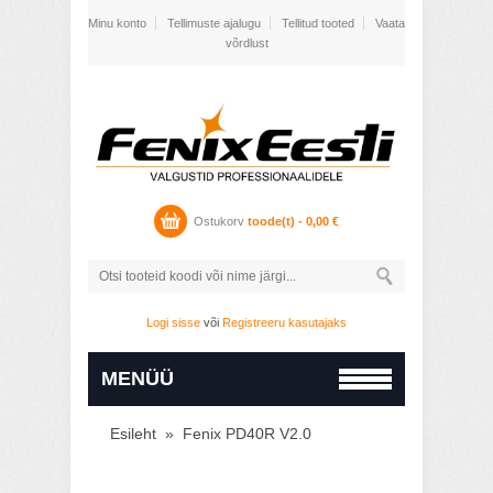
Minu konto
Tellimuste ajalugu
Tellitud tooted
Vaata
võrdlust
Ostukorv
toode(t) -
0,00
€
Logi sisse
või
Registreeru kasutajaks
MENÜÜ
Esileht
»
Fenix PD40R V2.0