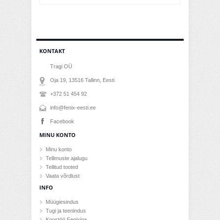
KONTAKT
Tragi OÜ
Oja 19, 13516
Tallinn
, Eesti
+372 51 454 92
info@fenix-eesti.ee
Facebook
MINU KONTO
Minu konto
Tellimuste ajalugu
Tellitud tooted
Vaata võrdlust
INFO
Müügiesindus
Tugi ja teenindus
Koostöö Fenixiga