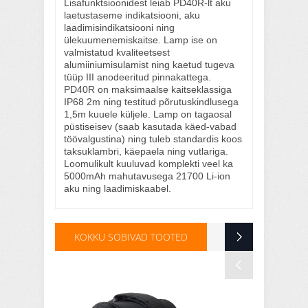
Lisafunktsioonidest leiab PD40R-lt aku
laetustaseme indikatsiooni, aku
laadimisindikatsiooni ning
ülekuumenemiskaitse. Lamp ise on
valmistatud kvaliteetsest
alumiiniumisulamist ning kaetud tugeva
tüüp III anodeeritud pinnakattega.
PD40R on maksimaalse kaitseklassiga
IP68 2m ning testitud põrutuskindlusega
1,5m kuuele küljele. Lamp on tagaosal
püstiseisev (saab kasutada käed-vabad
töövalgustina) ning tuleb standardis koos
taksuklambri, käepaela ning vutlariga.
Loomulikult kuuluvad komplekti veel ka
5000mAh mahutavusega 21700 Li-ion
aku ning laadimiskaabel.
KOKKU SOBIVAD TOOTED