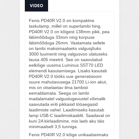
VIDEO
Fenix PD40R V2.0 on kompaktne
taskulamp, millel on superlambi hing.
PD40R V2.0 on kõigest 138mm pikk, pea
läbimõõduga 33mm ning korpuse
läbimõõduga 26mm. Vaatamata sellele
on lambi maksimaalseks valgusjõuks
3000 luumenit ning valgusvoo ulatuseks
lausa 405 meetrit. See on saavutatud
eelkõige uusima Luminus SST70 LED
elemendi kasutamisega. Lisaks kasutab
PD40R V2.0 tööks uue generatsiooni
suure mahutavusega 21700 Li-ion akut,
mis on otselaetav ilma lambist
eemaldamata. Seega on lambi
madalamatel valgustugevustel võimalik
saavutada eriti pikkasid tööaegasid
laadimiste vahel. Laadimiseks kasutab
lamp USB-C laadimiskaablit. Saadaval on
kuni 2A kiirlaadimine, mis laeb aku täis
minimaalselt 3,5 tunniga.
Fenix PD40R V2.0 kõige unikaalseimaks